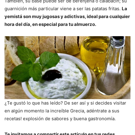
También, su base puede ser de berenjena o calabacín; su
guarnición más particular viene a ser las patatas fritas.
La
yemistá son muy jugosas y adictivas, ideal para cualquier
hora del día, en especial para tu almuerzo.
¿Te gustó lo que has leído? De ser así y si decides visitar
en algún momento la increíble Grecia, adéntrate a sus
recetas! explosión de sabores y buena gastronomía.
Te invitamos a compartir este artículo
en tus redes